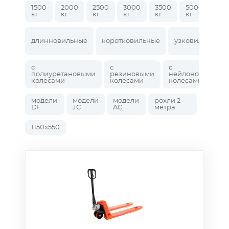
1500
2000
2500
3000
3500
5000
кг
кг
кг
кг
кг
кг
длинновильные
коротковильные
узковильные
с
с
с
полиуретановыми
резиновыми
нейлоновыми
колесами
колесами
колесами
модели
модели
модели
рохли 2
DF
JC
AC
метра
1150x550